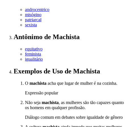
androcentrico
misógino
patriarcal
sexista
Antônimo
de
Machista
equitativo
feminista
igualitário
Exemplos de Uso
de Machista
O
machista
acha que lugar de mulher é na cozinha.
Expressão popular
Não seja
machista
, as mulheres são tão capazes quanto
os homens em qualquer profissão.
Diálogo comum em debates sobre igualdade de gênero
A cultura
machista
ainda impede que muitas mulheres