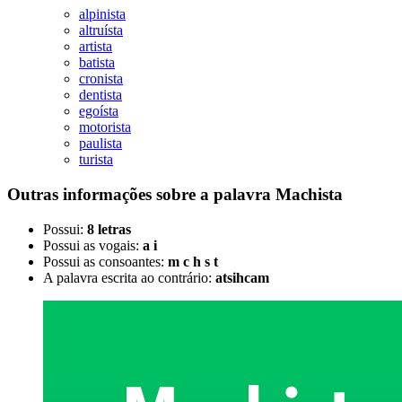
alpinista
altruísta
artista
batista
cronista
dentista
egoísta
motorista
paulista
turista
Outras informações sobre
a palavra
Machista
Possui:
8 letras
Possui as vogais:
a i
Possui as consoantes:
m c h s t
A palavra escrita ao contrário:
atsihcam