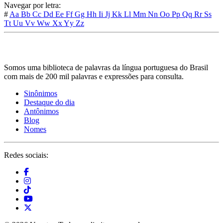
Navegar por letra:
#
Aa
Bb
Cc
Dd
Ee
Ff
Gg
Hh
Ii
Jj
Kk
Ll
Mm
Nn
Oo
Pp
Qq
Rr
Ss
Tt
Uu
Vv
Ww
Xx
Yy
Zz
Somos uma biblioteca de palavras da língua portuguesa do Brasil
com mais de 200 mil palavras e expressões para consulta.
Sinônimos
Destaque do dia
Antônimos
Blog
Nomes
Redes sociais: