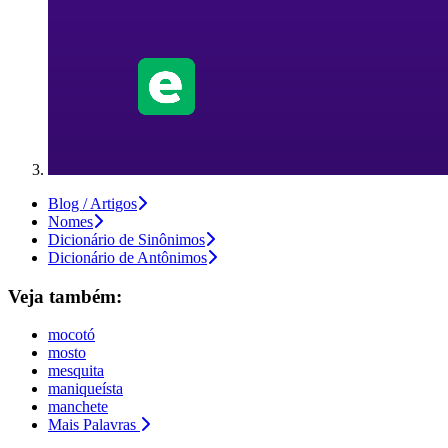
Blog / Artigos
Nomes
Dicionário de Sinônimos
Dicionário de Antônimos
Veja também:
mocotó
mosto
mesquita
maniqueísta
manchete
Mais Palavras