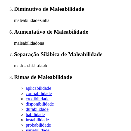
Diminutivo
de
Maleabilidade
maleabilidadezinha
Aumentativo
de
Maleabilidade
maleabilidadona
Separação Silábica
de
Maleabilidade
ma-le-a-bi-li-da-de
Rimas
de
Maleabilidade
aplicabilidade
confiabilidade
credibilidade
disponibilidade
durabilidade
habilidade
instabilidade
probabilidade
variabilidade