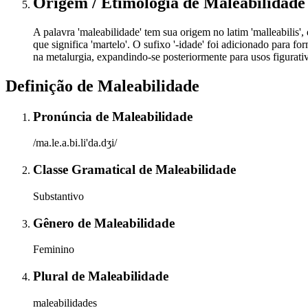
Origem / Etimologia
de
Maleabilidade
A palavra 'maleabilidade' tem sua origem no latim 'malleabilis', 
que significa 'martelo'. O sufixo '-idade' foi adicionado para f
na metalurgia, expandindo-se posteriormente para usos figurat
Definição de
Maleabilidade
Pronúncia
de
Maleabilidade
/ma.le.a.bi.li'da.dʒi/
Classe Gramatical
de
Maleabilidade
Substantivo
Gênero
de
Maleabilidade
Feminino
Plural
de
Maleabilidade
maleabilidades