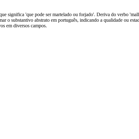
que significa 'que pode ser martelado ou forjado'. Deriva do verbo 'mallea
ormar o substantivo abstrato em português, indicando a qualidade ou estad
ivos em diversos campos.