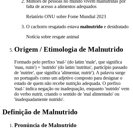
Milhões de pessoas no mundo vivem malnutridas por
falta de acesso a alimentos adequados
Relatório ONU sobre Fome Mundial 2023
O cachorro resgatado estava
malnutrido
e desidratado
Notícia sobre resgate animal
Origem / Etimologia
de
Malnutrido
Formado pelo prefixo 'mal-' (do latim 'male', que significa
'mau, ruim') + 'nutrido' (do latim 'nutritus', particípio passado
de 'nutrire', que significa 'alimentar, nutrir'). A palavra surge
no português como um adjetivo composto para designar o
estado de quem não recebe nutrição adequada. O prefixo
'mal-' indica negação ou inadequação, enquanto 'nutrido' vem
do verbo nutrir, criando o sentido de 'mal alimentado' ou
'inadequadamente nutrido'.
Definição de
Malnutrido
Pronúncia
de
Malnutrido