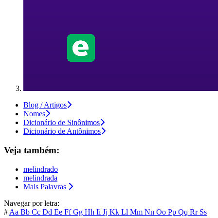
Blog / Artigos
Nomes
Dicionário de Sinônimos
Dicionário de Antônimos
Veja também:
melindrado
melindrada
Mais Palavras
Navegar por letra:
#
Aa
Bb
Cc
Dd
Ee
Ff
Gg
Hh
Ii
Jj
Kk
Ll
Mm
Nn
Oo
Pp
Qq
Rr
Ss