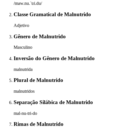
/maw.nu.ˈtɾi.du/
Classe Gramatical
de
Malnutrido
Adjetivo
Gênero
de
Malnutrido
Masculino
Inversão do Gênero
de
Malnutrido
malnutrida
Plural
de
Malnutrido
malnutridos
Separação Silábica
de
Malnutrido
mal-nu-tri-do
Rimas
de
Malnutrido