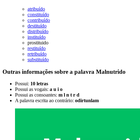
atribuído
constituído
contribuído
destituído
distribuído
instituído
prostituido
restituído
retribuído
substituído
Outras informações sobre
a palavra
Malnutrido
Possui:
10 letras
Possui as vogais:
a u i o
Possui as consoantes:
m l n t r d
A palavra escrita ao contrário:
odirtunlam