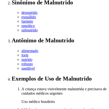
Sinônimo
de
Malnutrido
desnutrido
esquálido
faminto
raquítico
subnutrido
Antônimo
de
Malnutrido
alimentado
forte
nutrido
robusto
saudável
Exemplos de Uso
de Malnutrido
A criança estava visivelmente malnutrida e precisava de
cuidados médicos urgentes
Uso médico brasileiro