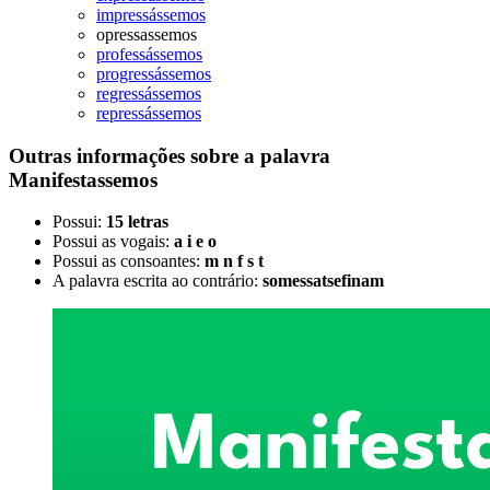
impressássemos
opressassemos
professássemos
progressássemos
regressássemos
repressássemos
Outras informações sobre
a palavra
Manifestassemos
Possui:
15 letras
Possui as vogais:
a i e o
Possui as consoantes:
m n f s t
A palavra escrita ao contrário:
somessatsefinam