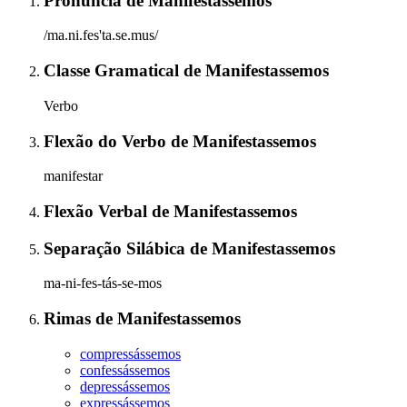
Pronúncia
de
Manifestassemos
/ma.ni.fes'ta.se.mus/
Classe Gramatical
de
Manifestassemos
Verbo
Flexão do Verbo
de
Manifestassemos
manifestar
Flexão Verbal
de
Manifestassemos
Separação Silábica
de
Manifestassemos
ma-ni-fes-tás-se-mos
Rimas
de
Manifestassemos
compressássemos
confessássemos
depressássemos
expressássemos