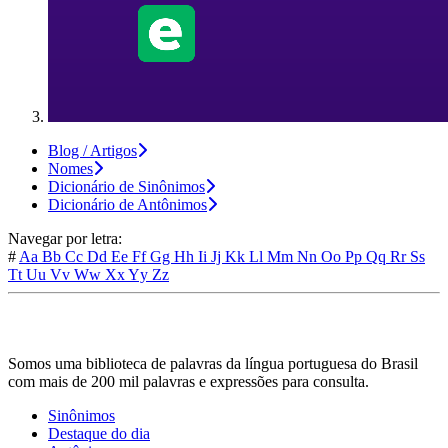
Blog / Artigos
Nomes
Dicionário de Sinônimos
Dicionário de Antônimos
Navegar por letra:
#
Aa
Bb
Cc
Dd
Ee
Ff
Gg
Hh
Ii
Jj
Kk
Ll
Mm
Nn
Oo
Pp
Qq
Rr
Ss
Tt
Uu
Vv
Ww
Xx
Yy
Zz
Somos uma biblioteca de palavras da língua portuguesa do Brasil
com mais de 200 mil palavras e expressões para consulta.
Sinônimos
Destaque do dia