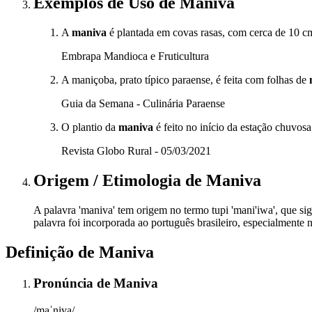
Exemplos de Uso
de Maniva
A
maniva
é plantada em covas rasas, com cerca de 10 c
Embrapa Mandioca e Fruticultura
A maniçoba, prato típico paraense, é feita com folhas de
Guia da Semana - Culinária Paraense
O plantio da
maniva
é feito no início da estação chuvosa
Revista Globo Rural - 05/03/2021
Origem / Etimologia
de
Maniva
A palavra 'maniva' tem origem no termo tupi 'mani'iwa', que sign
palavra foi incorporada ao português brasileiro, especialmente 
Definição de
Maniva
Pronúncia
de
Maniva
/maˈniva/