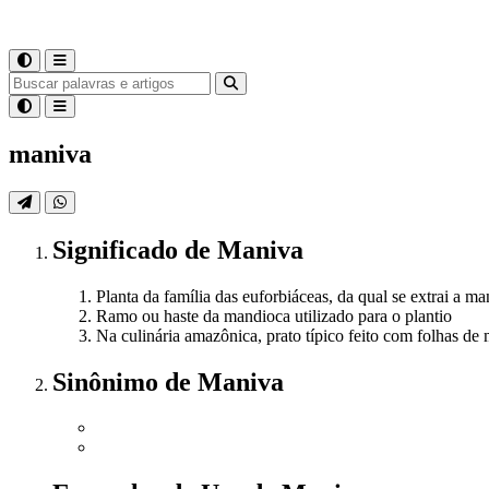
maniva
Significado
de
Maniva
Planta da família das euforbiáceas, da qual se extrai a m
Ramo ou haste da mandioca utilizado para o plantio
Na culinária amazônica, prato típico feito com folhas d
Sinônimo
de
Maniva