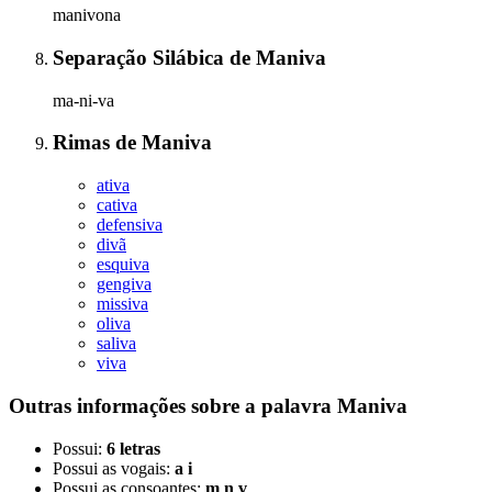
manivona
Separação Silábica
de
Maniva
ma-ni-va
Rimas
de
Maniva
ativa
cativa
defensiva
divã
esquiva
gengiva
missiva
oliva
saliva
viva
Outras informações sobre
a palavra
Maniva
Possui:
6 letras
Possui as vogais:
a i
Possui as consoantes:
m n v