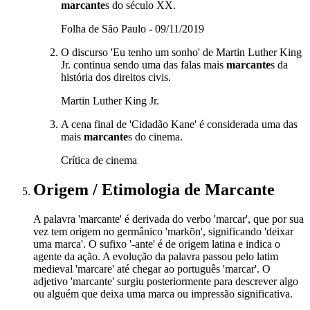
marcante
s do século XX.
Folha de São Paulo - 09/11/2019
O discurso 'Eu tenho um sonho' de Martin Luther King
Jr. continua sendo uma das falas mais
marcante
s da
história dos direitos civis.
Martin Luther King Jr.
A cena final de 'Cidadão Kane' é considerada uma das
mais
marcante
s do cinema.
Crítica de cinema
Origem / Etimologia
de
Marcante
A palavra 'marcante' é derivada do verbo 'marcar', que por sua
vez tem origem no germânico 'markōn', significando 'deixar
uma marca'. O sufixo '-ante' é de origem latina e indica o
agente da ação. A evolução da palavra passou pelo latim
medieval 'marcare' até chegar ao português 'marcar'. O
adjetivo 'marcante' surgiu posteriormente para descrever algo
ou alguém que deixa uma marca ou impressão significativa.