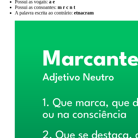
Possui as vogais:
a e
Possui as consoantes:
m r c n t
A palavra escrita ao contrário:
etnacram