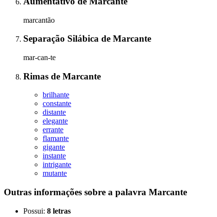
Aumentativo
de
Marcante
marcantão
Separação Silábica
de
Marcante
mar-can-te
Rimas
de
Marcante
brilhante
constante
distante
elegante
errante
flamante
gigante
instante
intrigante
mutante
Outras informações sobre
a palavra
Marcante
Possui:
8 letras