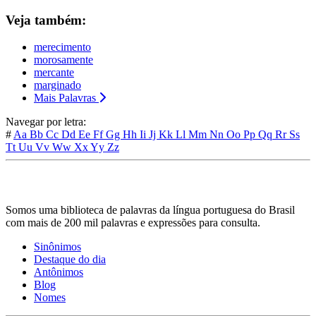
Veja também:
merecimento
morosamente
mercante
marginado
Mais Palavras
Navegar por letra:
#
Aa
Bb
Cc
Dd
Ee
Ff
Gg
Hh
Ii
Jj
Kk
Ll
Mm
Nn
Oo
Pp
Qq
Rr
Ss
Tt
Uu
Vv
Ww
Xx
Yy
Zz
Somos uma biblioteca de palavras da língua portuguesa do Brasil
com mais de 200 mil palavras e expressões para consulta.
Sinônimos
Destaque do dia
Antônimos
Blog
Nomes