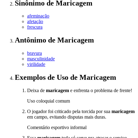
Sinônimo
de
Maricagem
afeminação
afetação
frescura
Antônimo
de
Maricagem
bravura
masculinidade
virilidade
Exemplos de Uso
de Maricagem
Deixa de
maricagem
e enfrenta o problema de frente!
Uso coloquial comum
O jogador foi criticado pela torcida por sua
maricagem
em campo, evitando disputas mais duras.
Comentário esportivo informal
Essa
maricagem
toda só serve pra atrasar o serviço.