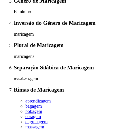
Gênero
de
Maricagem
Feminino
Inversão do Gênero
de
Maricagem
maricagem
Plural
de
Maricagem
maricagens
Separação Silábica
de
Maricagem
ma-ri-ca-gem
Rimas
de
Maricagem
aprendizagem
bagagem
bobagem
coragem
engrenagem
massagem