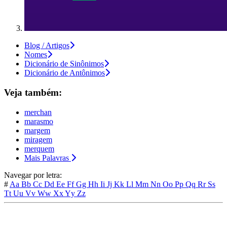
Blog / Artigos
Nomes
Dicionário de Sinônimos
Dicionário de Antônimos
Veja também:
merchan
marasmo
margem
miragem
merquem
Mais Palavras
Navegar por letra:
#
Aa
Bb
Cc
Dd
Ee
Ff
Gg
Hh
Ii
Jj
Kk
Ll
Mm
Nn
Oo
Pp
Qq
Rr
Ss
Tt
Uu
Vv
Ww
Xx
Yy
Zz