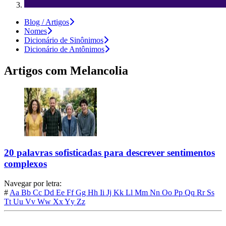
Blog / Artigos
Nomes
Dicionário de Sinônimos
Dicionário de Antônimos
Artigos com
Melancolia
20 palavras sofisticadas para descrever sentimentos
complexos
Navegar por letra:
#
Aa
Bb
Cc
Dd
Ee
Ff
Gg
Hh
Ii
Jj
Kk
Ll
Mm
Nn
Oo
Pp
Qq
Rr
Ss
Tt
Uu
Vv
Ww
Xx
Yy
Zz