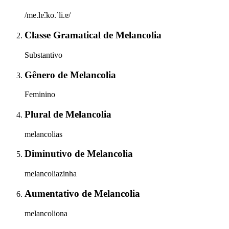
/me.lɐ̃.ko.ˈli.ɐ/
Classe Gramatical
de
Melancolia
Substantivo
Gênero
de
Melancolia
Feminino
Plural
de
Melancolia
melancolias
Diminutivo
de
Melancolia
melancoliazinha
Aumentativo
de
Melancolia
melancoliona