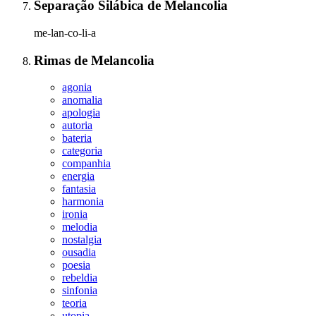
Separação Silábica
de
Melancolia
me-lan-co-li-a
Rimas
de
Melancolia
agonia
anomalia
apologia
autoria
bateria
categoria
companhia
energia
fantasia
harmonia
ironia
melodia
nostalgia
ousadia
poesia
rebeldia
sinfonia
teoria
utopia