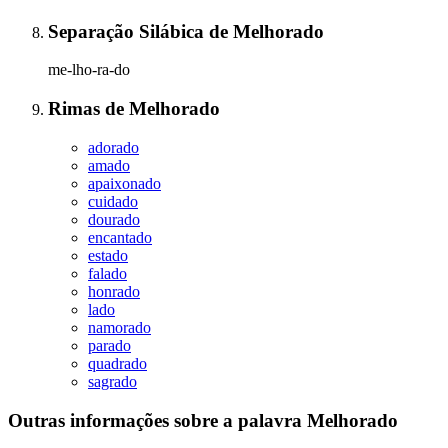
Separação Silábica
de
Melhorado
me-lho-ra-do
Rimas
de
Melhorado
adorado
amado
apaixonado
cuidado
dourado
encantado
estado
falado
honrado
lado
namorado
parado
quadrado
sagrado
Outras informações sobre
a palavra
Melhorado