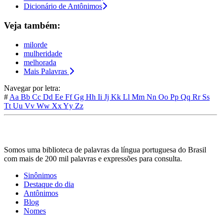
Dicionário de Antônimos
Veja também:
milorde
mulheridade
melhorada
Mais Palavras
Navegar por letra:
#
Aa
Bb
Cc
Dd
Ee
Ff
Gg
Hh
Ii
Jj
Kk
Ll
Mm
Nn
Oo
Pp
Qq
Rr
Ss
Tt
Uu
Vv
Ww
Xx
Yy
Zz
Somos uma biblioteca de palavras da língua portuguesa do Brasil
com mais de 200 mil palavras e expressões para consulta.
Sinônimos
Destaque do dia
Antônimos
Blog
Nomes