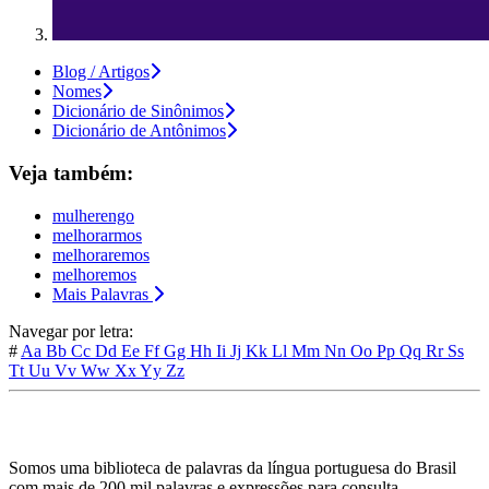
Blog / Artigos
Nomes
Dicionário de Sinônimos
Dicionário de Antônimos
Veja também:
mulherengo
melhorarmos
melhoraremos
melhoremos
Mais Palavras
Navegar por letra:
#
Aa
Bb
Cc
Dd
Ee
Ff
Gg
Hh
Ii
Jj
Kk
Ll
Mm
Nn
Oo
Pp
Qq
Rr
Ss
Tt
Uu
Vv
Ww
Xx
Yy
Zz
Somos uma biblioteca de palavras da língua portuguesa do Brasil
com mais de 200 mil palavras e expressões para consulta.