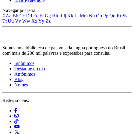
Mais Palavras
Navegar por letra:
#
Aa
Bb
Cc
Dd
Ee
Ff
Gg
Hh
Ii
Jj
Kk
Ll
Mm
Nn
Oo
Pp
Qq
Rr
Ss
Tt
Uu
Vv
Ww
Xx
Yy
Zz
Somos uma biblioteca de palavras da língua portuguesa do Brasil
com mais de 200 mil palavras e expressões para consulta.
Sinônimos
Destaque do dia
Antônimos
Blog
Nomes
Redes sociais: