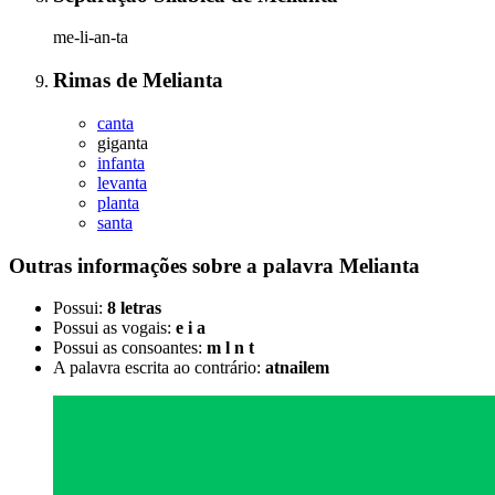
me-li-an-ta
Rimas
de
Melianta
canta
giganta
infanta
levanta
planta
santa
Outras informações sobre
a palavra
Melianta
Possui:
8 letras
Possui as vogais:
e i a
Possui as consoantes:
m l n t
A palavra escrita ao contrário:
atnailem