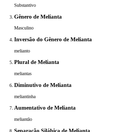
Substantivo
Gênero
de
Melianta
Masculino
Inversão do Gênero
de
Melianta
melianto
Plural
de
Melianta
meliantas
Diminutivo
de
Melianta
meliantinha
Aumentativo
de
Melianta
meliantão
Separação Silábica
de
Melianta