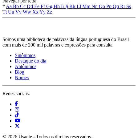
Navegar por letra:
#
Aa
Bb
Cc
Dd
Ee
Ff
Gg
Hh
Ii
Jj
Kk
Ll
Mm
Nn
Oo
Pp
Qq
Rr
Ss
Tt
Uu
Vv
Ww
Xx
Yy
Zz
Somos uma biblioteca de palavras da língua portuguesa do Brasil
com mais de 200 mil palavras e expressões para consulta.
Sinônimos
Destaque do dia
Antônimos
Blog
Nomes
Redes sociais:
© 2026 Usante - Todos os direitos reservados.