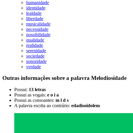
humanidade
identidade
lealdade
liberdade
musicalidade
necessidade
possibilidade
qualidade
realidade
serenidade
sociedade
sonoridade
verdade
Outras informações sobre
a palavra
Melodiosidade
Possui:
13 letras
Possui as vogais:
e o i a
Possui as consoantes:
m l d s
A palavra escrita ao contrário:
edadisoidolem