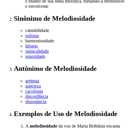
e fluidez de sua linha melódica, tornando-a memorável
e envolvente
Sinônimo
de
Melodiosidade
cantabilidade
eufonia
harmoniosidade
lirismo
musicalidade
sonoridade
Antônimo
de
Melodiosidade
arritmia
aspereza
cacofonia
discordância
dissonância
Exemplos de Uso
de Melodiosidade
A
melodiosidade
da voz de Maria Bethânia encanta