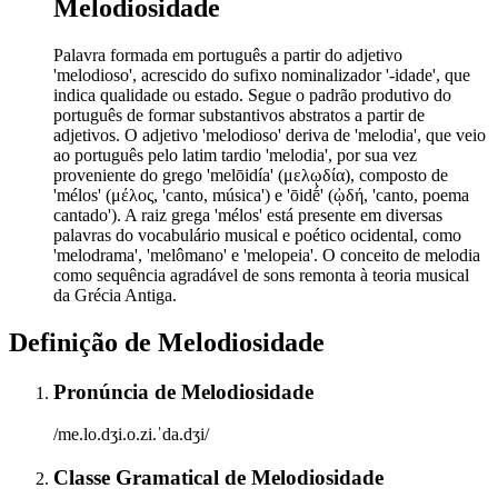
Melodiosidade
Palavra formada em português a partir do adjetivo
'melodioso', acrescido do sufixo nominalizador '-idade', que
indica qualidade ou estado. Segue o padrão produtivo do
português de formar substantivos abstratos a partir de
adjetivos. O adjetivo 'melodioso' deriva de 'melodia', que veio
ao português pelo latim tardio 'melodia', por sua vez
proveniente do grego 'melōidía' (μελῳδία), composto de
'mélos' (μέλος, 'canto, música') e 'ōidḗ' (ᾠδή, 'canto, poema
cantado'). A raiz grega 'mélos' está presente em diversas
palavras do vocabulário musical e poético ocidental, como
'melodrama', 'melômano' e 'melopeia'. O conceito de melodia
como sequência agradável de sons remonta à teoria musical
da Grécia Antiga.
Definição de
Melodiosidade
Pronúncia
de
Melodiosidade
/me.lo.dʒi.o.zi.ˈda.dʒi/
Classe Gramatical
de
Melodiosidade