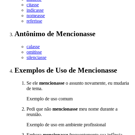
citasse
indicasse
nomeasse
referisse
Antônimo
de
Mencionasse
calasse
omitisse
silenciasse
Exemplos de Uso
de Mencionasse
Se ele
mencionasse
o assunto novamente, eu mudaria
de tema.
Exemplo de uso comum
Pedi que não
mencionasse
meu nome durante a
reunião.
Exemplo de uso em ambiente profissional
Embora
mencionasse
frequentemente sua infância,