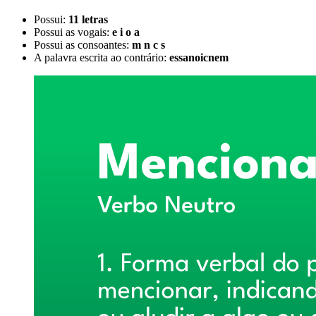
Possui:
11 letras
Possui as vogais:
e i o a
Possui as consoantes:
m n c s
A palavra escrita ao contrário:
essanoicnem