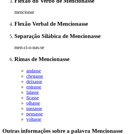
Flexão do Verbo
de
Mencionasse
mencionar
Flexão Verbal
de
Mencionasse
Separação Silábica
de
Mencionasse
men-ci-o-nas-se
Rimas
de
Mencionasse
andasse
chegasse
deixasse
entrasse
falasse
ficasse
olhasse
passasse
pensasse
voltasse
Outras informações sobre
a palavra
Mencionasse