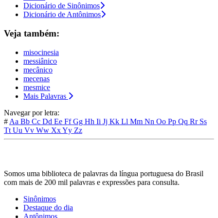
Dicionário de Sinônimos
Dicionário de Antônimos
Veja também:
misocinesia
messiânico
mecânico
mecenas
mesmice
Mais Palavras
Navegar por letra:
#
Aa
Bb
Cc
Dd
Ee
Ff
Gg
Hh
Ii
Jj
Kk
Ll
Mm
Nn
Oo
Pp
Qq
Rr
Ss
Tt
Uu
Vv
Ww
Xx
Yy
Zz
Somos uma biblioteca de palavras da língua portuguesa do Brasil
com mais de 200 mil palavras e expressões para consulta.
Sinônimos
Destaque do dia
Antônimos