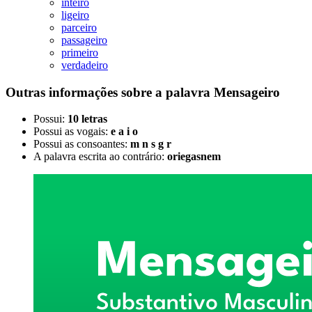
inteiro
ligeiro
parceiro
passageiro
primeiro
verdadeiro
Outras informações sobre
a palavra
Mensageiro
Possui:
10 letras
Possui as vogais:
e a i o
Possui as consoantes:
m n s g r
A palavra escrita ao contrário:
oriegasnem