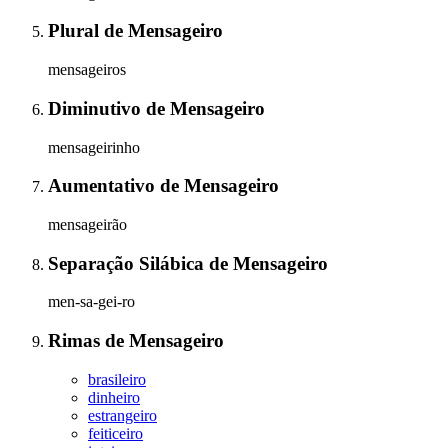
Plural
de
Mensageiro
mensageiros
Diminutivo
de
Mensageiro
mensageirinho
Aumentativo
de
Mensageiro
mensageirão
Separação Silábica
de
Mensageiro
men-sa-gei-ro
Rimas
de
Mensageiro
brasileiro
dinheiro
estrangeiro
feiticeiro