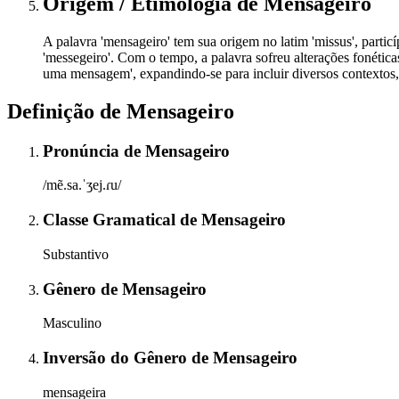
Origem / Etimologia
de
Mensageiro
A palavra 'mensageiro' tem sua origem no latim 'missus', particíp
'messegeiro'. Com o tempo, a palavra sofreu alterações fonética
uma mensagem', expandindo-se para incluir diversos contextos, 
Definição de
Mensageiro
Pronúncia
de
Mensageiro
/mẽ.sa.ˈʒej.ɾu/
Classe Gramatical
de
Mensageiro
Substantivo
Gênero
de
Mensageiro
Masculino
Inversão do Gênero
de
Mensageiro
mensageira