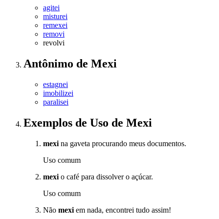
agitei
misturei
remexei
removi
revolvi
Antônimo
de
Mexi
estagnei
imobilizei
paralisei
Exemplos de Uso
de Mexi
mexi
na gaveta procurando meus documentos.
Uso comum
mexi
o café para dissolver o açúcar.
Uso comum
Não
mexi
em nada, encontrei tudo assim!