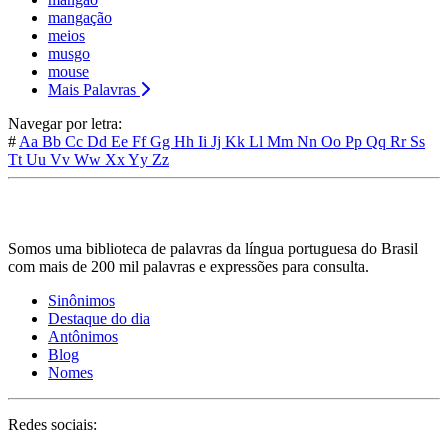
mangação
meios
musgo
mouse
Mais Palavras
Navegar por letra:
#
Aa
Bb
Cc
Dd
Ee
Ff
Gg
Hh
Ii
Jj
Kk
Ll
Mm
Nn
Oo
Pp
Qq
Rr
Ss
Tt
Uu
Vv
Ww
Xx
Yy
Zz
Somos uma biblioteca de palavras da língua portuguesa do Brasil
com mais de 200 mil palavras e expressões para consulta.
Sinônimos
Destaque do dia
Antônimos
Blog
Nomes
Redes sociais: