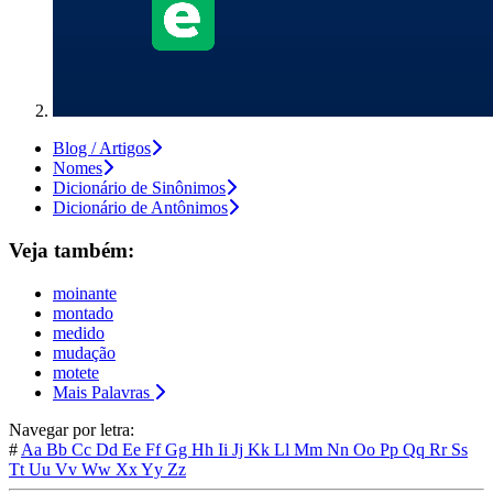
Blog / Artigos
Nomes
Dicionário de Sinônimos
Dicionário de Antônimos
Veja também:
moinante
montado
medido
mudação
motete
Mais Palavras
Navegar por letra:
#
Aa
Bb
Cc
Dd
Ee
Ff
Gg
Hh
Ii
Jj
Kk
Ll
Mm
Nn
Oo
Pp
Qq
Rr
Ss
Tt
Uu
Vv
Ww
Xx
Yy
Zz