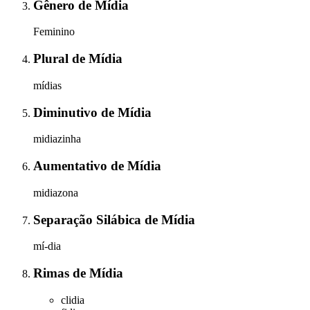
Gênero
de
Mídia
Feminino
Plural
de
Mídia
mídias
Diminutivo
de
Mídia
midiazinha
Aumentativo
de
Mídia
midiazona
Separação Silábica
de
Mídia
mí-dia
Rimas
de
Mídia
clidia