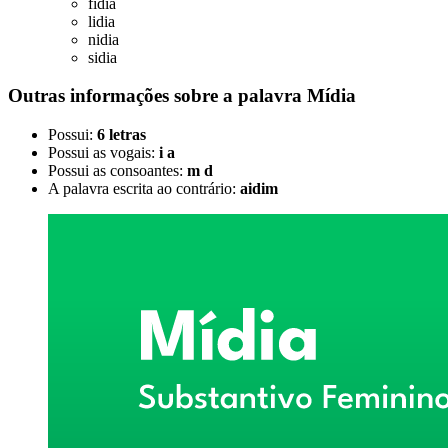
fidia
lidia
nidia
sidia
Outras informações sobre
a palavra
Mídia
Possui:
6 letras
Possui as vogais:
i a
Possui as consoantes:
m d
A palavra escrita ao contrário:
aidim