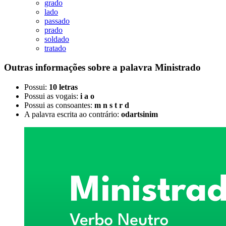
grado
lado
passado
prado
soldado
tratado
Outras informações sobre
a palavra
Ministrado
Possui:
10 letras
Possui as vogais:
i a o
Possui as consoantes:
m n s t r d
A palavra escrita ao contrário:
odartsinim