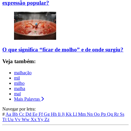
expressão popular?
O que significa “ficar de molho” e de onde surgiu?
Veja também:
malhação
mil
milho
malha
mal
Mais Palavras
Navegar por letra:
#
Aa
Bb
Cc
Dd
Ee
Ff
Gg
Hh
Ii
Jj
Kk
Ll
Mm
Nn
Oo
Pp
Qq
Rr
Ss
Tt
Uu
Vv
Ww
Xx
Yy
Zz