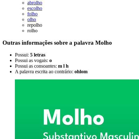
abrolho
escolho
folho
olho
repolho
rolho
Outras informações sobre
a palavra
Molho
Possui:
5 letras
Possui as vogais:
o
Possui as consoantes:
m l h
A palavra escrita ao contrário:
ohlom