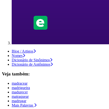
Blog / Artigos
Nomes
Dicionário de Sinônimos
Dicionário de Antônimos
Veja também:
madracear
madrigueira
madurecer
matraquear
madrugar
Mais Palavras