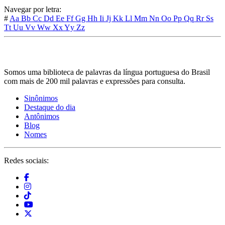
Navegar por letra:
#
Aa
Bb
Cc
Dd
Ee
Ff
Gg
Hh
Ii
Jj
Kk
Ll
Mm
Nn
Oo
Pp
Qq
Rr
Ss
Tt
Uu
Vv
Ww
Xx
Yy
Zz
Somos uma biblioteca de palavras da língua portuguesa do Brasil
com mais de 200 mil palavras e expressões para consulta.
Sinônimos
Destaque do dia
Antônimos
Blog
Nomes
Redes sociais: