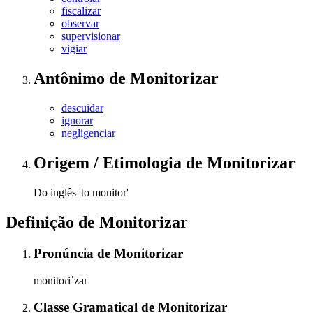
fiscalizar
observar
supervisionar
vigiar
Antônimo
de
Monitorizar
descuidar
ignorar
negligenciar
Origem / Etimologia
de
Monitorizar
Do inglês 'to monitor'
Definição de
Monitorizar
Pronúncia
de
Monitorizar
monitoɾiˈzaɾ
Classe Gramatical
de
Monitorizar