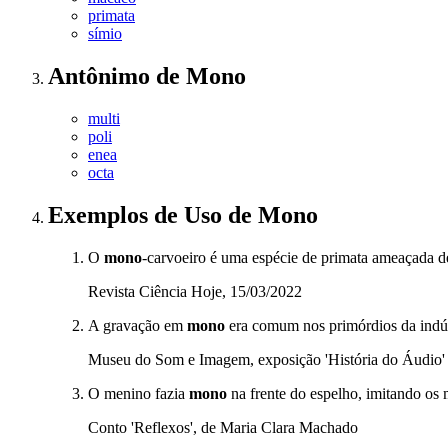
primata
símio
Antônimo
de
Mono
multi
poli
enea
octa
Exemplos de Uso
de Mono
O
mono
-carvoeiro é uma espécie de primata ameaçada d
Revista Ciência Hoje, 15/03/2022
A gravação em
mono
era comum nos primórdios da indús
Museu do Som e Imagem, exposição 'História do Áudio'
O menino fazia
mono
na frente do espelho, imitando os 
Conto 'Reflexos', de Maria Clara Machado