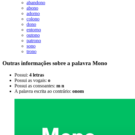
abandono
abono
adorno
colono
dono
entorno
outono
patrono
sono
trono
Outras informações sobre
a palavra
Mono
Possui:
4 letras
Possui as vogais:
o
Possui as consoantes:
m n
A palavra escrita ao contrário:
onom