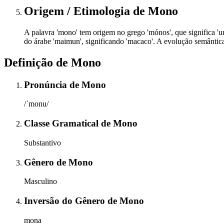
Origem / Etimologia
de
Mono
A palavra 'mono' tem origem no grego 'mónos', que significa 'um
do árabe 'maimun', significando 'macaco'. A evolução semântic
Definição de
Mono
Pronúncia
de
Mono
/ˈmonu/
Classe Gramatical
de
Mono
Substantivo
Gênero
de
Mono
Masculino
Inversão do Gênero
de
Mono
mona