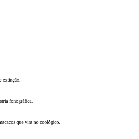
e extinção.
tria fonográfica.
macacos que vira no zoológico.