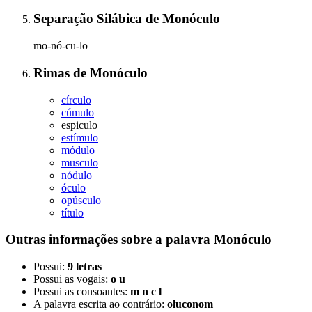
Separação Silábica
de
Monóculo
mo-nó-cu-lo
Rimas
de
Monóculo
círculo
cúmulo
espiculo
estímulo
módulo
musculo
nódulo
óculo
opúsculo
título
Outras informações sobre
a palavra
Monóculo
Possui:
9 letras
Possui as vogais:
o u
Possui as consoantes:
m n c l
A palavra escrita ao contrário:
oluconom