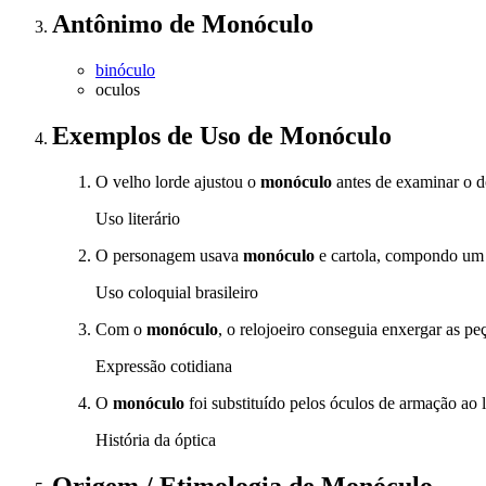
Antônimo
de
Monóculo
binóculo
oculos
Exemplos de Uso
de Monóculo
O velho lorde ajustou o
monóculo
antes de examinar o 
Uso literário
O personagem usava
monóculo
e cartola, compondo um v
Uso coloquial brasileiro
Com o
monóculo
, o relojoeiro conseguia enxergar as 
Expressão cotidiana
O
monóculo
foi substituído pelos óculos de armação ao
História da óptica
Origem / Etimologia
de
Monóculo