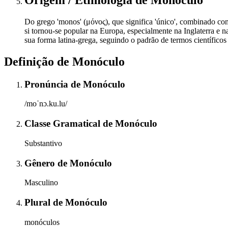
Do grego 'monos' (μόνος), que significa 'único', combinado com o
si tornou-se popular na Europa, especialmente na Inglaterra e 
sua forma latina-grega, seguindo o padrão de termos científicos
Definição de
Monóculo
Pronúncia
de
Monóculo
/moˈnɔ.ku.lu/
Classe Gramatical
de
Monóculo
Substantivo
Gênero
de
Monóculo
Masculino
Plural
de
Monóculo
monóculos