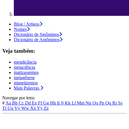
Blog / Artigos
Nomes
Dicionário de Sinônimos
Dicionário de Antônimos
Veja também:
mendicância
metaciência
matizassemos
metagênese
mimetizemos
Mais Palavras
Navegar por letra:
#
Aa
Bb
Cc
Dd
Ee
Ff
Gg
Hh
Ii
Jj
Kk
Ll
Mm
Nn
Oo
Pp
Qq
Rr
Ss
Tt
Uu
Vv
Ww
Xx
Yy
Zz