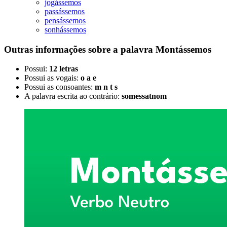
jogássemos
passássemos
pensássemos
sonhássemos
Outras informações sobre
a palavra
Montássemos
Possui:
12 letras
Possui as vogais:
o a e
Possui as consoantes:
m n t s
A palavra escrita ao contrário:
somessatnom