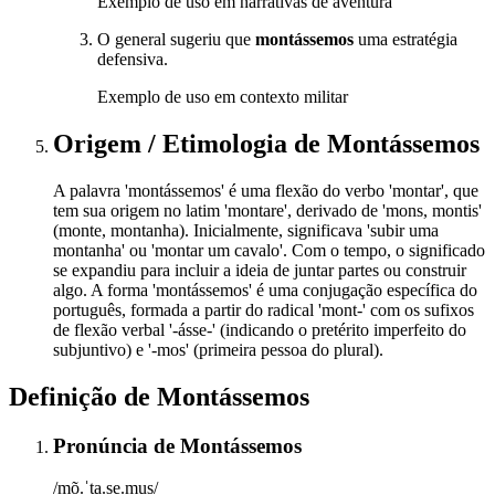
Exemplo de uso em narrativas de aventura
O general sugeriu que
montássemos
uma estratégia
defensiva.
Exemplo de uso em contexto militar
Origem / Etimologia
de
Montássemos
A palavra 'montássemos' é uma flexão do verbo 'montar', que
tem sua origem no latim 'montare', derivado de 'mons, montis'
(monte, montanha). Inicialmente, significava 'subir uma
montanha' ou 'montar um cavalo'. Com o tempo, o significado
se expandiu para incluir a ideia de juntar partes ou construir
algo. A forma 'montássemos' é uma conjugação específica do
português, formada a partir do radical 'mont-' com os sufixos
de flexão verbal '-ásse-' (indicando o pretérito imperfeito do
subjuntivo) e '-mos' (primeira pessoa do plural).
Definição de
Montássemos
Pronúncia
de
Montássemos
/mõ.ˈta.se.mus/