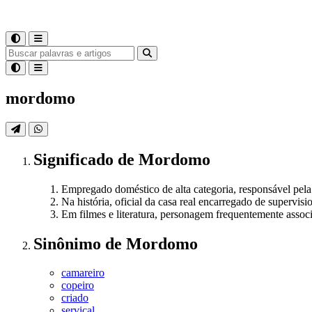
mordomo
Significado
de
Mordomo
Empregado doméstico de alta categoria, responsável pela
Na história, oficial da casa real encarregado de supervis
Em filmes e literatura, personagem frequentemente associ
Sinônimo
de
Mordomo
camareiro
copeiro
criado
serviçal