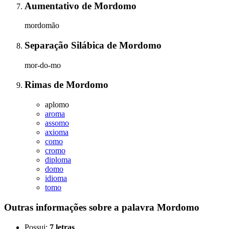
Aumentativo
de
Mordomo
mordomão
Separação Silábica
de
Mordomo
mor-do-mo
Rimas
de
Mordomo
aplomo
aroma
assomo
axioma
como
cromo
diploma
domo
idioma
tomo
Outras informações sobre
a palavra
Mordomo
Possui:
7 letras