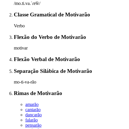
/mo.ti.va.ˈɾɐ̃w̃/
Classe Gramatical
de
Motivarão
Verbo
Flexão do Verbo
de
Motivarão
motivar
Flexão Verbal
de
Motivarão
Separação Silábica
de
Motivarão
mo-ti-va-rão
Rimas
de
Motivarão
amarão
cantarão
dançarão
falarão
pensarão