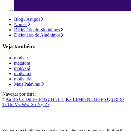
Blog / Artigos
Nomes
Dicionário de Sinônimos
Dicionário de Antônimos
Veja também:
motivar
metáfora
motivará
motivarei
motivaria
Mais Palavras
Navegar por letra:
#
Aa
Bb
Cc
Dd
Ee
Ff
Gg
Hh
Ii
Jj
Kk
Ll
Mm
Nn
Oo
Pp
Qq
Rr
Ss
Tt
Uu
Vv
Ww
Xx
Yy
Zz
Somos uma biblioteca de palavras da língua portuguesa do Brasil