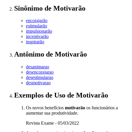
Sinônimo
de
Motivarão
encorajarão
estimularão
impulsionarão
incentivarão
inspirarão
Antônimo
de
Motivarão
desanimarao
desencorajarao
desestimularao
desmotivarao
Exemplos de Uso
de Motivarão
Os novos benefícios
motivarão
os funcionários a
aumentar sua produtividade.
Revista Exame - 05/03/2022