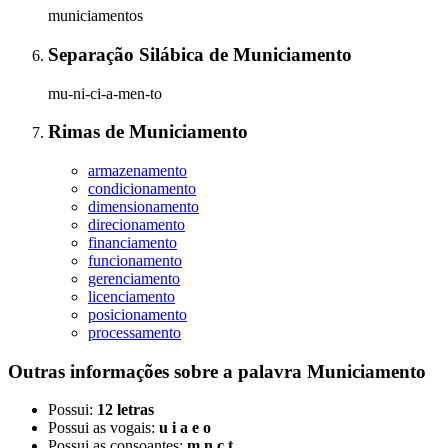
municiamentos
Separação Silábica
de
Municiamento
mu-ni-ci-a-men-to
Rimas
de
Municiamento
armazenamento
condicionamento
dimensionamento
direcionamento
financiamento
funcionamento
gerenciamento
licenciamento
posicionamento
processamento
Outras informações sobre
a palavra
Municiamento
Possui:
12 letras
Possui as vogais:
u i a e o
Possui as consoantes:
m n c t