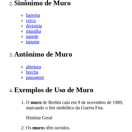
Sinônimo
de
Muro
barreira
cerca
divisória
muralha
parede
tapume
Antônimo
de
Muro
abertura
brecha
passagem
Exemplos de Uso
de Muro
O
muro
de Berlim caiu em 9 de novembro de 1989,
marcando o fim simbólico da Guerra Fria.
História Geral
Os
muro
s têm ouvidos.