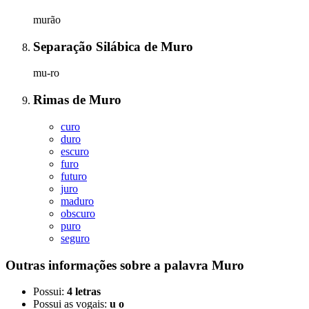
murão
Separação Silábica
de
Muro
mu-ro
Rimas
de
Muro
curo
duro
escuro
furo
futuro
juro
maduro
obscuro
puro
seguro
Outras informações sobre
a palavra
Muro
Possui:
4 letras
Possui as vogais:
u o