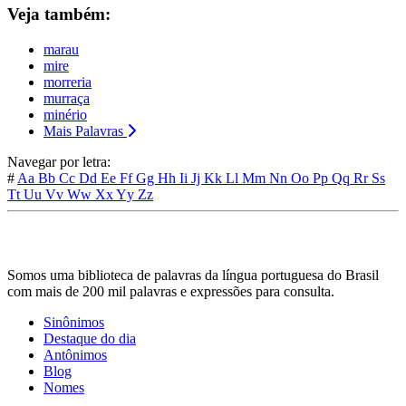
Veja também:
marau
mire
morreria
murraça
minério
Mais Palavras
Navegar por letra:
#
Aa
Bb
Cc
Dd
Ee
Ff
Gg
Hh
Ii
Jj
Kk
Ll
Mm
Nn
Oo
Pp
Qq
Rr
Ss
Tt
Uu
Vv
Ww
Xx
Yy
Zz
Somos uma biblioteca de palavras da língua portuguesa do Brasil
com mais de 200 mil palavras e expressões para consulta.
Sinônimos
Destaque do dia
Antônimos
Blog
Nomes