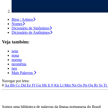
Blog / Artigos
Nomes
Dicionário de Sinônimos
Dicionário de Antônimos
Veja também:
noia
nona
noema
neomênia
neo
Mais Palavras
Navegar por letra:
#
Aa
Bb
Cc
Dd
Ee
Ff
Gg
Hh
Ii
Jj
Kk
Ll
Mm
Nn
Oo
Pp
Qq
Rr
Ss
Tt
Somos uma biblioteca de palavras da língua portuguesa do Brasil