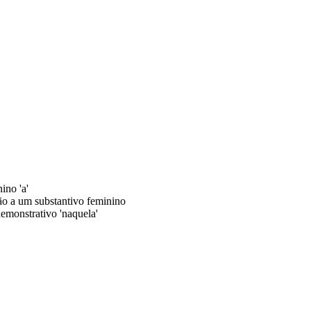
ino 'a'
ão a um substantivo feminino
monstrativo 'naquela'