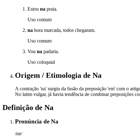
Estou
na
praia.
Uso comum
na
hora marcada, todos chegaram.
Uso comum
Vou
na
padaria.
Uso coloquial
Origem / Etimologia
de
Na
A contração 'na' surgiu da fusão da preposição 'em' com o artig
No latim vulgar, já havia tendência de combinar preposições c
Definição de
Na
Pronúncia
de
Na
/nɐ/