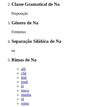
Classe Gramatical
de
Na
Preposição
Gênero
de
Na
Feminino
Separação Silábica
de
Na
na
Rimas
de
Na
afã
chã
ímã
irmã
lá
maca
manha
rã
roma