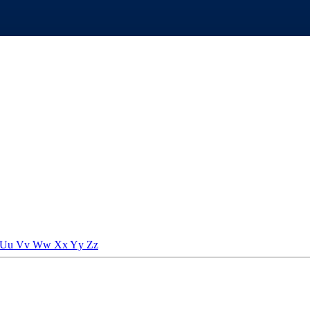
Uu
Vv
Ww
Xx
Yy
Zz