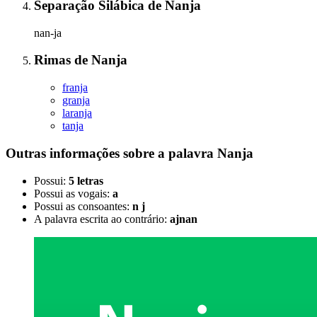
Separação Silábica
de
Nanja
nan-ja
Rimas
de
Nanja
franja
granja
laranja
tanja
Outras informações sobre
a palavra
Nanja
Possui:
5 letras
Possui as vogais:
a
Possui as consoantes:
n j
A palavra escrita ao contrário:
ajnan