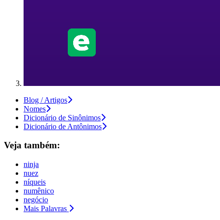
Blog / Artigos
Nomes
Dicionário de Sinônimos
Dicionário de Antônimos
Veja também:
ninja
nuez
níqueis
numênico
negócio
Mais Palavras