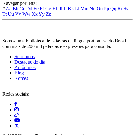
Navegar por letra:
#
Aa
Bb
Cc
Dd
Ee
Ff
Gg
Hh
Ii
Jj
Kk
Ll
Mm
Nn
Oo
Pp
Qq
Rr
Ss
Tt
Uu
Vv
Ww
Xx
Yy
Zz
Somos uma biblioteca de palavras da língua portuguesa do Brasil
com mais de 200 mil palavras e expressões para consulta.
Sinônimos
Destaque do dia
Antônimos
Blog
Nomes
Redes sociais: