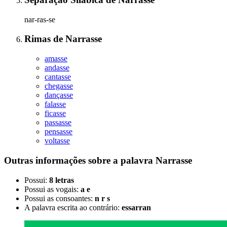
nar-ras-se
Rimas
de
Narrasse
amasse
andasse
cantasse
chegasse
dançasse
falasse
ficasse
passasse
pensasse
voltasse
Outras informações sobre
a palavra
Narrasse
Possui:
8 letras
Possui as vogais:
a e
Possui as consoantes:
n r s
A palavra escrita ao contrário:
essarran