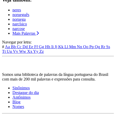
neres
norueguês
noruega
narcísico
narcose
Mais Palavras
Navegar por letra:
#
Aa
Bb
Cc
Dd
Ee
Ff
Gg
Hh
Ii
Jj
Kk
Ll
Mm
Nn
Oo
Pp
Qq
Rr
Ss
Tt
Uu
Vv
Ww
Xx
Yy
Zz
Somos uma biblioteca de palavras da língua portuguesa do Brasil
com mais de 200 mil palavras e expressões para consulta.
Sinônimos
Destaque do dia
Antônimos
Blog
Nomes