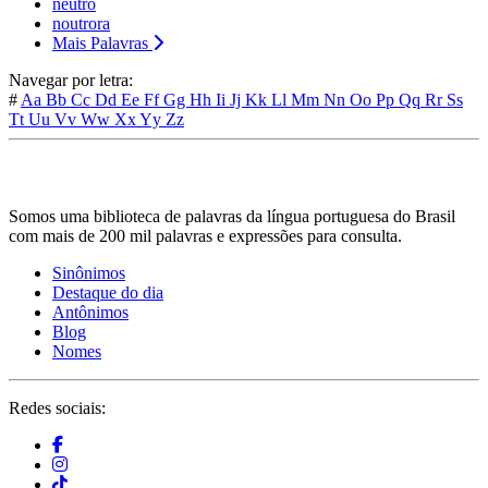
neutro
noutrora
Mais Palavras
Navegar por letra:
#
Aa
Bb
Cc
Dd
Ee
Ff
Gg
Hh
Ii
Jj
Kk
Ll
Mm
Nn
Oo
Pp
Qq
Rr
Ss
Tt
Uu
Vv
Ww
Xx
Yy
Zz
Somos uma biblioteca de palavras da língua portuguesa do Brasil
com mais de 200 mil palavras e expressões para consulta.
Sinônimos
Destaque do dia
Antônimos
Blog
Nomes
Redes sociais: