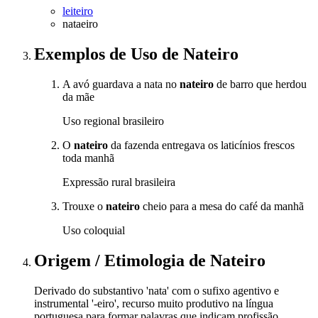
leiteiro
nataeiro
Exemplos de Uso
de Nateiro
A avó guardava a nata no
nateiro
de barro que herdou
da mãe
Uso regional brasileiro
O
nateiro
da fazenda entregava os laticínios frescos
toda manhã
Expressão rural brasileira
Trouxe o
nateiro
cheio para a mesa do café da manhã
Uso coloquial
Origem / Etimologia
de
Nateiro
Derivado do substantivo 'nata' com o sufixo agentivo e
instrumental '-eiro', recurso muito produtivo na língua
portuguesa para formar palavras que indicam profissão,