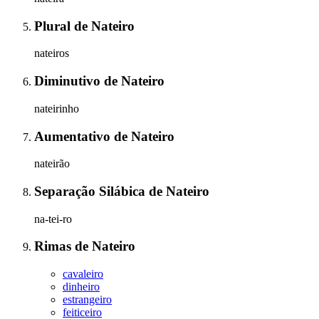
Plural
de
Nateiro
nateiros
Diminutivo
de
Nateiro
nateirinho
Aumentativo
de
Nateiro
nateirão
Separação Silábica
de
Nateiro
na-tei-ro
Rimas
de
Nateiro
cavaleiro
dinheiro
estrangeiro
feiticeiro