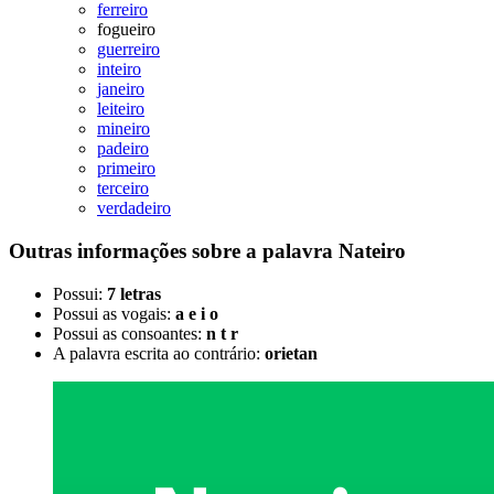
ferreiro
fogueiro
guerreiro
inteiro
janeiro
leiteiro
mineiro
padeiro
primeiro
terceiro
verdadeiro
Outras informações sobre
a palavra
Nateiro
Possui:
7 letras
Possui as vogais:
a e i o
Possui as consoantes:
n t r
A palavra escrita ao contrário:
orietan