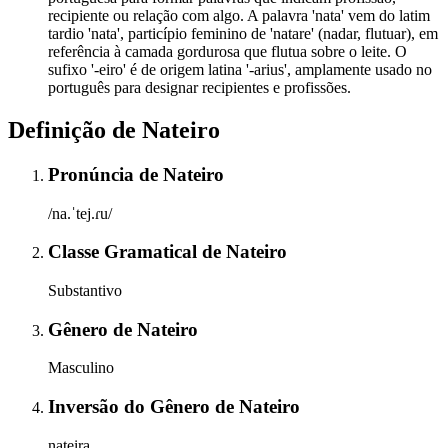
recipiente ou relação com algo. A palavra 'nata' vem do latim
tardio 'nata', particípio feminino de 'natare' (nadar, flutuar), em
referência à camada gordurosa que flutua sobre o leite. O
sufixo '-eiro' é de origem latina '-arius', amplamente usado no
português para designar recipientes e profissões.
Definição de
Nateiro
Pronúncia
de
Nateiro
/na.ˈtej.ɾu/
Classe Gramatical
de
Nateiro
Substantivo
Gênero
de
Nateiro
Masculino
Inversão do Gênero
de
Nateiro
nateira