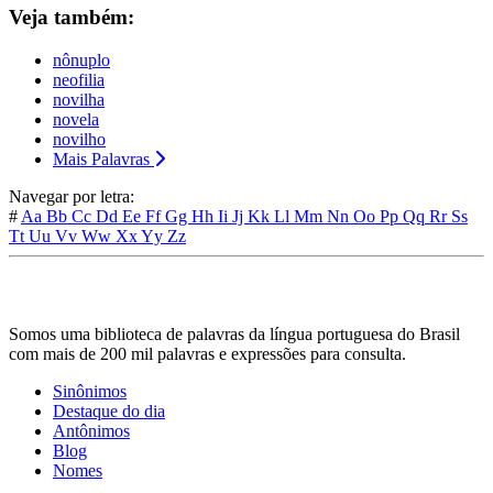
Veja também:
nônuplo
neofilia
novilha
novela
novilho
Mais Palavras
Navegar por letra:
#
Aa
Bb
Cc
Dd
Ee
Ff
Gg
Hh
Ii
Jj
Kk
Ll
Mm
Nn
Oo
Pp
Qq
Rr
Ss
Tt
Uu
Vv
Ww
Xx
Yy
Zz
Somos uma biblioteca de palavras da língua portuguesa do Brasil
com mais de 200 mil palavras e expressões para consulta.
Sinônimos
Destaque do dia
Antônimos
Blog
Nomes