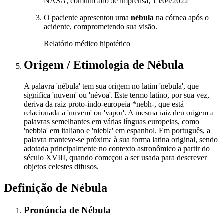
NASA, comunicado de imprensa, 15/04/2022
O paciente apresentou uma
nébula
na córnea após o
acidente, comprometendo sua visão.
Relatório médico hipotético
Origem / Etimologia
de
Nébula
A palavra 'nébula' tem sua origem no latim 'nebula', que
significa 'nuvem' ou 'névoa'. Este termo latino, por sua vez,
deriva da raiz proto-indo-europeia *nebh-, que está
relacionada a 'nuvem' ou 'vapor'. A mesma raiz deu origem a
palavras semelhantes em várias línguas europeias, como
'nebbia' em italiano e 'niebla' em espanhol. Em português, a
palavra manteve-se próxima à sua forma latina original, sendo
adotada principalmente no contexto astronômico a partir do
século XVIII, quando começou a ser usada para descrever
objetos celestes difusos.
Definição de
Nébula
Pronúncia
de
Nébula