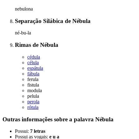
nebulona
Separação Silábica
de
Nébula
né-bu-la
Rimas
de
Nébula
cédula
célula
espátula
fábula
ferula
fistula
modula
pelula
perola
rótula
Outras informações sobre
a palavra
Nébula
Possui:
7 letras
Possui as vogais:
e u a