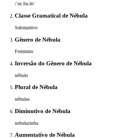
/ˈnɛ.bu.lɐ/
Classe Gramatical
de
Nébula
Substantivo
Gênero
de
Nébula
Feminino
Inversão do Gênero
de
Nébula
nébulo
Plural
de
Nébula
nébulas
Diminutivo
de
Nébula
nebulazinha
Aumentativo
de
Nébula