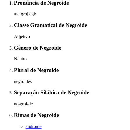
Pronúncia
de
Negroide
/neˈɡɾoj.dʒi/
Classe Gramatical
de
Negroide
Adjetivo
Gênero
de
Negroide
Neutro
Plural
de
Negroide
negroides
Separação Silábica
de
Negroide
ne-groi-de
Rimas
de
Negroide
androide