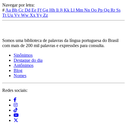
Navegar por letra:
#
Aa
Bb
Cc
Dd
Ee
Ff
Gg
Hh
Ii
Jj
Kk
Ll
Mm
Nn
Oo
Pp
Qq
Rr
Ss
Tt
Uu
Vv
Ww
Xx
Yy
Zz
Somos uma biblioteca de palavras da língua portuguesa do Brasil
com mais de 200 mil palavras e expressões para consulta.
Sinônimos
Destaque do dia
Antônimos
Blog
Nomes
Redes sociais: