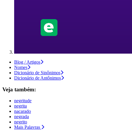
Blog / Artigos
Nomes
Dicionário de Sinônimos
Dicionário de Antônimos
Veja também:
negritude
negrita
nacarado
negrada
negrito
Mais Palavras