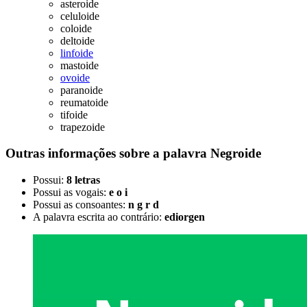
asteroide
celuloide
coloide
deltoide
linfoide
mastoide
ovoide
paranoide
reumatoide
tifoide
trapezoide
Outras informações sobre
a palavra
Negroide
Possui:
8 letras
Possui as vogais:
e o i
Possui as consoantes:
n g r d
A palavra escrita ao contrário:
ediorgen