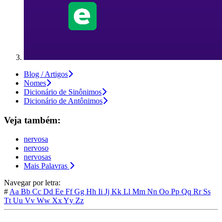
Blog / Artigos
Nomes
Dicionário de Sinônimos
Dicionário de Antônimos
Veja também:
nervosa
nervoso
nervosas
Mais Palavras
Navegar por letra:
#
Aa
Bb
Cc
Dd
Ee
Ff
Gg
Hh
Ii
Jj
Kk
Ll
Mm
Nn
Oo
Pp
Qq
Rr
Ss
Tt
Uu
Vv
Ww
Xx
Yy
Zz