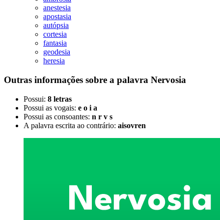
anestesia
apostasia
autópsia
cortesia
fantasia
geodesia
heresia
Outras informações sobre
a palavra
Nervosia
Possui:
8 letras
Possui as vogais:
e o i a
Possui as consoantes:
n r v s
A palavra escrita ao contrário:
aisovren