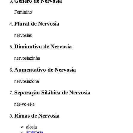
Gênero
de
Nervosia
Feminino
Plural
de
Nervosia
nervosias
Diminutivo
de
Nervosia
nervosiazinha
Aumentativo
de
Nervosia
nervosiazona
Separação Silábica
de
Nervosia
ner-vo-si-a
Rimas
de
Nervosia
alosia
ambrosia