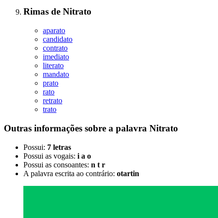
Rimas
de
Nitrato
aparato
candidato
contrato
imediato
literato
mandato
prato
rato
retrato
trato
Outras informações sobre
a palavra
Nitrato
Possui:
7 letras
Possui as vogais:
i a o
Possui as consoantes:
n t r
A palavra escrita ao contrário:
otartin