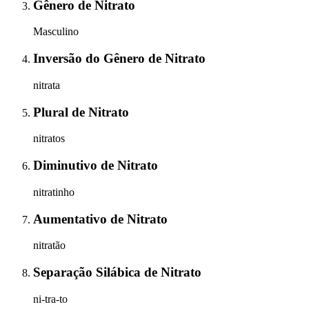
Gênero
de
Nitrato
Masculino
Inversão do Gênero
de
Nitrato
nitrata
Plural
de
Nitrato
nitratos
Diminutivo
de
Nitrato
nitratinho
Aumentativo
de
Nitrato
nitratão
Separação Silábica
de
Nitrato
ni-tra-to