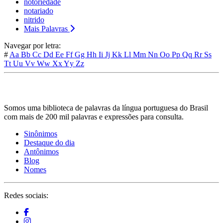
notoriedade
notariado
nitrido
Mais Palavras
Navegar por letra:
#
Aa
Bb
Cc
Dd
Ee
Ff
Gg
Hh
Ii
Jj
Kk
Ll
Mm
Nn
Oo
Pp
Qq
Rr
Ss
Tt
Uu
Vv
Ww
Xx
Yy
Zz
Somos uma biblioteca de palavras da língua portuguesa do Brasil
com mais de 200 mil palavras e expressões para consulta.
Sinônimos
Destaque do dia
Antônimos
Blog
Nomes
Redes sociais: