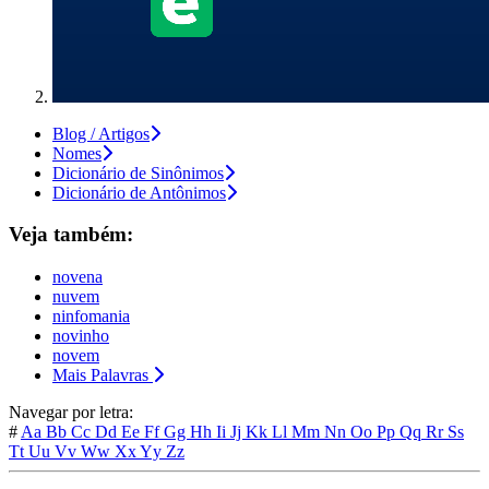
Blog / Artigos
Nomes
Dicionário de Sinônimos
Dicionário de Antônimos
Veja também:
novena
nuvem
ninfomania
novinho
novem
Mais Palavras
Navegar por letra:
#
Aa
Bb
Cc
Dd
Ee
Ff
Gg
Hh
Ii
Jj
Kk
Ll
Mm
Nn
Oo
Pp
Qq
Rr
Ss
Tt
Uu
Vv
Ww
Xx
Yy
Zz