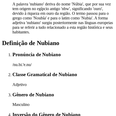
A palavra 'nubiano' deriva do nome 'Núbia', que por sua vez
tem origem no egípcio antigo 'nbw', significando 'ouro',
devido à riqueza em ouro da região. O termo passou para o
grego como 'Noubía' e para o latim como 'Nubia'. A forma
adjetiva 'nubiano' surgiu posteriormente nas línguas europeias
para se referir a tudo relacionado a esta região histórica e seus
habitantes.
Definição de
Nubiano
Pronúncia
de
Nubiano
/nu.bi.'ɐ.nu/
Classe Gramatical
de
Nubiano
Adjetivo
Gênero
de
Nubiano
Masculino
Inversão do Gênero
de
Nubiano