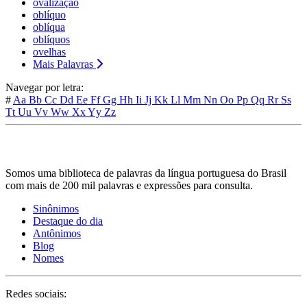
ovalização
oblíquo
oblíqua
oblíquos
ovelhas
Mais Palavras
Navegar por letra:
#
Aa
Bb
Cc
Dd
Ee
Ff
Gg
Hh
Ii
Jj
Kk
Ll
Mm
Nn
Oo
Pp
Qq
Rr
Ss
Tt
Uu
Vv
Ww
Xx
Yy
Zz
Somos uma biblioteca de palavras da língua portuguesa do Brasil
com mais de 200 mil palavras e expressões para consulta.
Sinônimos
Destaque do dia
Antônimos
Blog
Nomes
Redes sociais: