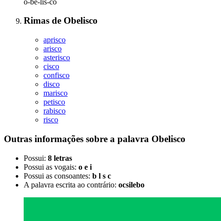
o-be-lis-co
Rimas
de
Obelisco
aprisco
arisco
asterisco
cisco
confisco
disco
marisco
petisco
rabisco
risco
Outras informações sobre
a palavra
Obelisco
Possui:
8 letras
Possui as vogais:
o e i
Possui as consoantes:
b l s c
A palavra escrita ao contrário:
ocsilebo