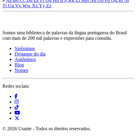
#
Aa
Bb
Cc
Dd
Ee
Ff
Gg
Hh
Ii
Jj
Kk
Ll
Mm
Nn
Oo
Pp
Qq
Rr
Ss
Tt
Uu
Vv
Ww
Xx
Yy
Zz
Somos uma biblioteca de palavras da língua portuguesa do Brasil
com mais de 200 mil palavras e expressões para consulta.
Sinônimos
Destaque do dia
Antônimos
Blog
Nomes
Redes sociais:
© 2026 Usante - Todos os direitos reservados.