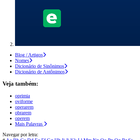
Blog / Artigos
Nomes
Dicionário de Sinônimos
Dicionário de Antônimos
Veja também:
oprimia
oviforme
operarem
obrarem
operem
Mais Palavras
Navegar por letra: