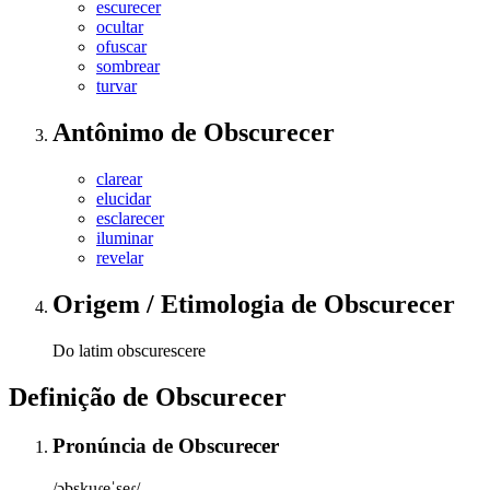
escurecer
ocultar
ofuscar
sombrear
turvar
Antônimo
de
Obscurecer
clarear
elucidar
esclarecer
iluminar
revelar
Origem / Etimologia
de
Obscurecer
Do latim obscurescere
Definição de
Obscurecer
Pronúncia
de
Obscurecer
/ɔbskuɾeˈseɾ/