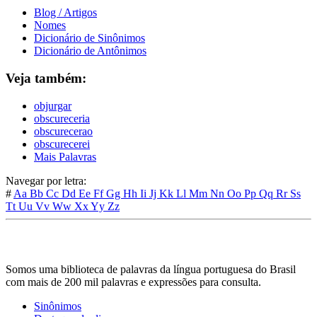
Blog / Artigos
Nomes
Dicionário de Sinônimos
Dicionário de Antônimos
Veja também:
objurgar
obscureceria
obscurecerao
obscurecerei
Mais Palavras
Navegar por letra:
#
Aa
Bb
Cc
Dd
Ee
Ff
Gg
Hh
Ii
Jj
Kk
Ll
Mm
Nn
Oo
Pp
Qq
Rr
Ss
Tt
Uu
Vv
Ww
Xx
Yy
Zz
Somos uma biblioteca de palavras da língua portuguesa do Brasil
com mais de 200 mil palavras e expressões para consulta.
Sinônimos