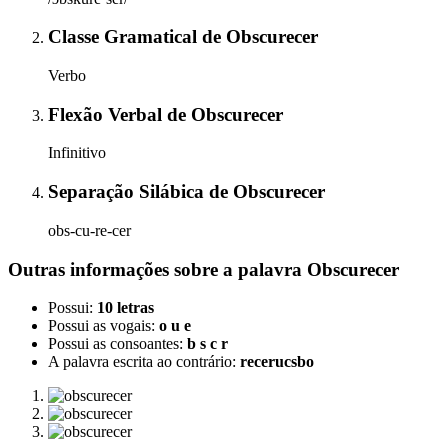
Classe Gramatical
de
Obscurecer
Verbo
Flexão Verbal
de
Obscurecer
Infinitivo
Separação Silábica
de
Obscurecer
obs-cu-re-cer
Outras informações sobre
a palavra
Obscurecer
Possui:
10 letras
Possui as vogais:
o u e
Possui as consoantes:
b s c r
A palavra escrita ao contrário:
recerucsbo