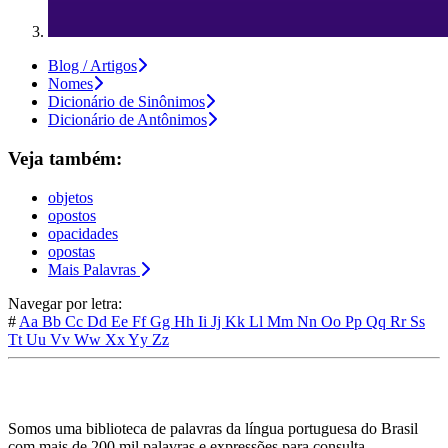
Blog / Artigos
Nomes
Dicionário de Sinônimos
Dicionário de Antônimos
Veja também:
objetos
opostos
opacidades
opostas
Mais Palavras
Navegar por letra:
#
Aa
Bb
Cc
Dd
Ee
Ff
Gg
Hh
Ii
Jj
Kk
Ll
Mm
Nn
Oo
Pp
Qq
Rr
Ss
Tt
Uu
Vv
Ww
Xx
Yy
Zz
Somos uma biblioteca de palavras da língua portuguesa do Brasil
com mais de 200 mil palavras e expressões para consulta.