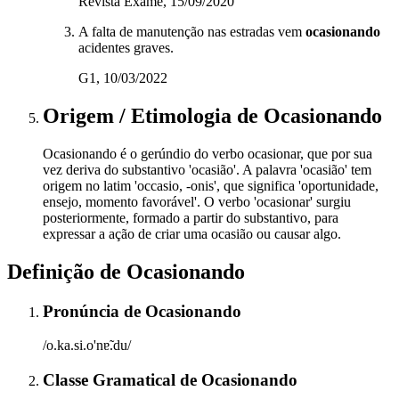
Revista Exame, 15/09/2020
A falta de manutenção nas estradas vem
ocasionando
acidentes graves.
G1, 10/03/2022
Origem / Etimologia
de
Ocasionando
Ocasionando é o gerúndio do verbo ocasionar, que por sua
vez deriva do substantivo 'ocasião'. A palavra 'ocasião' tem
origem no latim 'occasio, -onis', que significa 'oportunidade,
ensejo, momento favorável'. O verbo 'ocasionar' surgiu
posteriormente, formado a partir do substantivo, para
expressar a ação de criar uma ocasião ou causar algo.
Definição de
Ocasionando
Pronúncia
de
Ocasionando
/o.ka.si.o'nɐ̃.du/
Classe Gramatical
de
Ocasionando