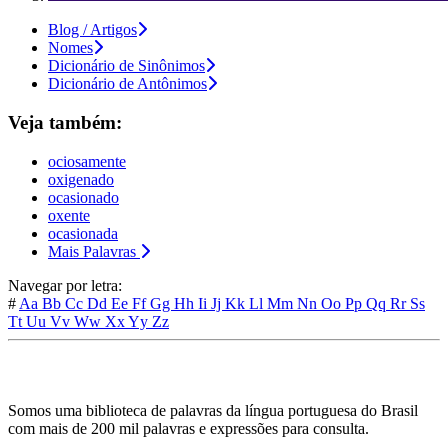
Blog / Artigos
Nomes
Dicionário de Sinônimos
Dicionário de Antônimos
Veja também:
ociosamente
oxigenado
ocasionado
oxente
ocasionada
Mais Palavras
Navegar por letra:
#
Aa
Bb
Cc
Dd
Ee
Ff
Gg
Hh
Ii
Jj
Kk
Ll
Mm
Nn
Oo
Pp
Qq
Rr
Ss
Tt
Uu
Vv
Ww
Xx
Yy
Zz
Somos uma biblioteca de palavras da língua portuguesa do Brasil
com mais de 200 mil palavras e expressões para consulta.