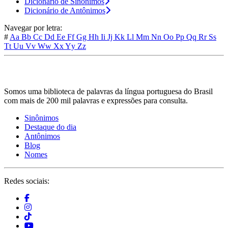
Dicionário de Sinônimos
Dicionário de Antônimos
Navegar por letra:
#
Aa
Bb
Cc
Dd
Ee
Ff
Gg
Hh
Ii
Jj
Kk
Ll
Mm
Nn
Oo
Pp
Qq
Rr
Ss
Tt
Uu
Vv
Ww
Xx
Yy
Zz
Somos uma biblioteca de palavras da língua portuguesa do Brasil
com mais de 200 mil palavras e expressões para consulta.
Sinônimos
Destaque do dia
Antônimos
Blog
Nomes
Redes sociais: