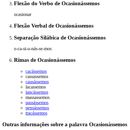
Flexão do Verbo
de
Ocasionássemos
ocasionar
Flexão Verbal
de
Ocasionássemos
Separação Silábica
de
Ocasionássemos
o-ca-si-o-nás-se-mos
Rimas
de
Ocasionássemos
caçássemos
cassassemos
causássemos
lacassemos
lançássemos
massassemos
passássemos
pensássemos
traçássemos
Outras informações sobre
a palavra
Ocasionássemos