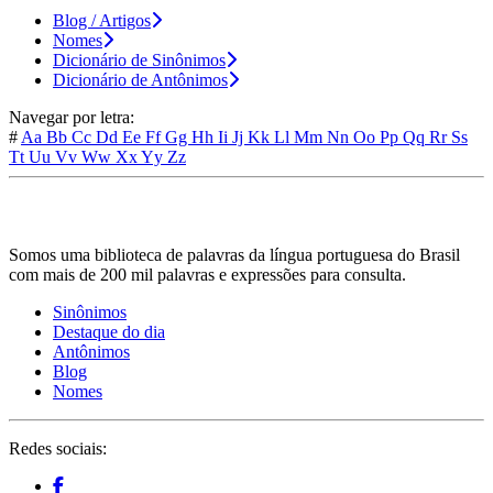
Blog / Artigos
Nomes
Dicionário de Sinônimos
Dicionário de Antônimos
Navegar por letra:
#
Aa
Bb
Cc
Dd
Ee
Ff
Gg
Hh
Ii
Jj
Kk
Ll
Mm
Nn
Oo
Pp
Qq
Rr
Ss
Tt
Uu
Vv
Ww
Xx
Yy
Zz
Somos uma biblioteca de palavras da língua portuguesa do Brasil
com mais de 200 mil palavras e expressões para consulta.
Sinônimos
Destaque do dia
Antônimos
Blog
Nomes
Redes sociais: