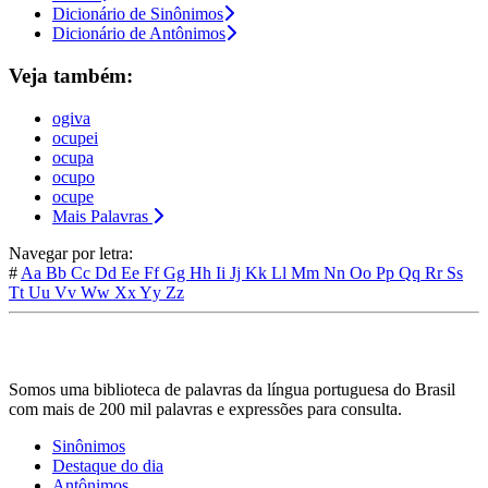
Dicionário de Sinônimos
Dicionário de Antônimos
Veja também:
ogiva
ocupei
ocupa
ocupo
ocupe
Mais Palavras
Navegar por letra:
#
Aa
Bb
Cc
Dd
Ee
Ff
Gg
Hh
Ii
Jj
Kk
Ll
Mm
Nn
Oo
Pp
Qq
Rr
Ss
Tt
Uu
Vv
Ww
Xx
Yy
Zz
Somos uma biblioteca de palavras da língua portuguesa do Brasil
com mais de 200 mil palavras e expressões para consulta.
Sinônimos
Destaque do dia
Antônimos