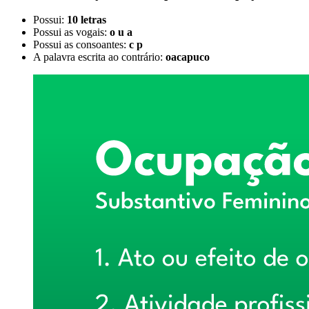
Possui:
10 letras
Possui as vogais:
o u a
Possui as consoantes:
c p
A palavra escrita ao contrário:
oacapuco