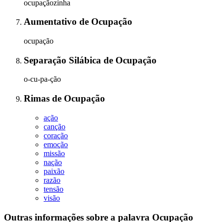
ocupaçãozinha
Aumentativo
de
Ocupação
ocupação
Separação Silábica
de
Ocupação
o-cu-pa-ção
Rimas
de
Ocupação
ação
canção
coração
emoção
missão
nação
paixão
razão
tensão
visão
Outras informações sobre
a palavra
Ocupação