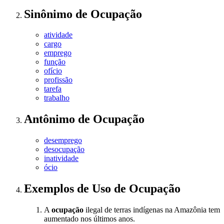
Sinônimo
de
Ocupação
atividade
cargo
emprego
função
ofício
profissão
tarefa
trabalho
Antônimo
de
Ocupação
desemprego
desocupação
inatividade
ócio
Exemplos de Uso
de Ocupação
A
ocupação
ilegal de terras indígenas na Amazônia tem
aumentado nos últimos anos.