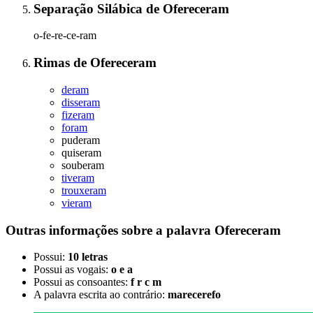
Separação Silábica
de
Ofereceram
o-fe-re-ce-ram
Rimas
de
Ofereceram
deram
disseram
fizeram
foram
puderam
quiseram
souberam
tiveram
trouxeram
vieram
Outras informações sobre
a palavra
Ofereceram
Possui:
10 letras
Possui as vogais:
o e a
Possui as consoantes:
f r c m
A palavra escrita ao contrário:
marecerefo