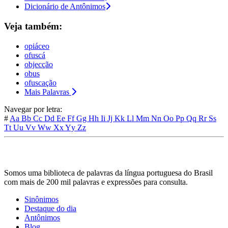
Dicionário de Antônimos
Veja também:
opiáceo
ofuscá
objecção
obus
ofuscação
Mais Palavras
Navegar por letra:
#
Aa
Bb
Cc
Dd
Ee
Ff
Gg
Hh
Ii
Jj
Kk
Ll
Mm
Nn
Oo
Pp
Qq
Rr
Ss
Tt
Uu
Vv
Ww
Xx
Yy
Zz
Somos uma biblioteca de palavras da língua portuguesa do Brasil
com mais de 200 mil palavras e expressões para consulta.
Sinônimos
Destaque do dia
Antônimos
Blog