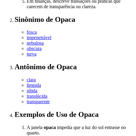
Em finanças, descreve transações ou práticas que
carecem de transparência ou clareza.
Sinônimo
de
Opaca
fosca
impenetrável
nebulosa
obscura
turva
Antônimo
de
Opaca
clara
limpida
nítida
translúcida
transparente
Exemplos de Uso
de Opaca
A janela
opaca
impedia que a luz do sol entrasse no
quarto.