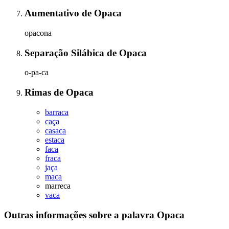
Aumentativo
de
Opaca
opacona
Separação Silábica
de
Opaca
o-pa-ca
Rimas
de
Opaca
barraca
caça
casaca
estaca
faca
fraca
jaça
maca
marreca
vaca
Outras informações sobre
a palavra
Opaca