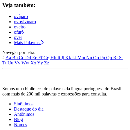
Veja também:
ovíparo
ovovivíparo
oveiro
ofurô
over
Mais Palavras
Navegar por letra:
#
Aa
Bb
Cc
Dd
Ee
Ff
Gg
Hh
Ii
Jj
Kk
Ll
Mm
Nn
Oo
Pp
Qq
Rr
Ss
Tt
Uu
Vv
Ww
Xx
Yy
Zz
Somos uma biblioteca de palavras da língua portuguesa do Brasil
com mais de 200 mil palavras e expressões para consulta.
Sinônimos
Destaque do dia
Antônimos
Blog
Nomes