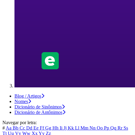
Blog / Artigos
Nomes
Dicionário de Sinônimos
Dicionário de Antônimos
Navegar por letra:
#
Aa
Bb
Cc
Dd
Ee
Ff
Gg
Hh
Ii
Jj
Kk
Ll
Mm
Nn
Oo
Pp
Qq
Rr
Ss
Tt
Uu
Vv
Ww
Xx
Yy
Zz