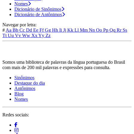
Nomes
Dicionário de Sinônimos
Dicionário de Antônimos
Navegar por letra:
#
Aa
Bb
Cc
Dd
Ee
Ff
Gg
Hh
Ii
Jj
Kk
Ll
Mm
Nn
Oo
Pp
Qq
Rr
Ss
Tt
Uu
Vv
Ww
Xx
Yy
Zz
Somos uma biblioteca de palavras da língua portuguesa do Brasil
com mais de 200 mil palavras e expressões para consulta.
Sinônimos
Destaque do dia
Antônimos
Blog
Nomes
Redes sociais: