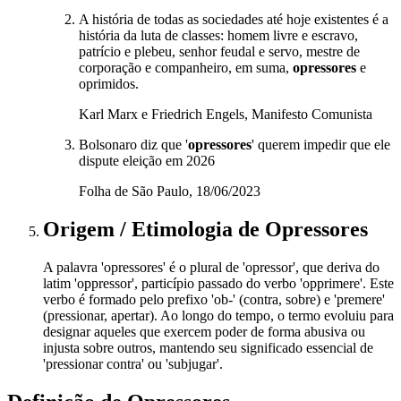
A história de todas as sociedades até hoje existentes é a
história da luta de classes: homem livre e escravo,
patrício e plebeu, senhor feudal e servo, mestre de
corporação e companheiro, em suma,
opressores
e
oprimidos.
Karl Marx e Friedrich Engels, Manifesto Comunista
Bolsonaro diz que '
opressores
' querem impedir que ele
dispute eleição em 2026
Folha de São Paulo, 18/06/2023
Origem / Etimologia
de
Opressores
A palavra 'opressores' é o plural de 'opressor', que deriva do
latim 'oppressor', particípio passado do verbo 'opprimere'. Este
verbo é formado pelo prefixo 'ob-' (contra, sobre) e 'premere'
(pressionar, apertar). Ao longo do tempo, o termo evoluiu para
designar aqueles que exercem poder de forma abusiva ou
injusta sobre outros, mantendo seu significado essencial de
'pressionar contra' ou 'subjugar'.