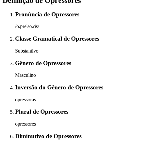
Definição de
Opressores
Pronúncia
de
Opressores
/o.pɾe'so.ɾis/
Classe Gramatical
de
Opressores
Substantivo
Gênero
de
Opressores
Masculino
Inversão do Gênero
de
Opressores
opressoras
Plural
de
Opressores
opressores
Diminutivo
de
Opressores