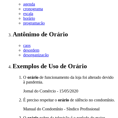
agenda
cronograma
escala
horário
programação
Antônimo
de
Orário
caos
desordem
desorganização
Exemplos de Uso
de Orário
O
orário
de funcionamento da loja foi alterado devido
à pandemia.
Jornal do Comércio - 15/05/2020
É preciso respeitar o
orário
de silêncio no condomínio.
Manual do Condomínio - Síndico Profissional
O
orário
nobre da televisão é o período de maior