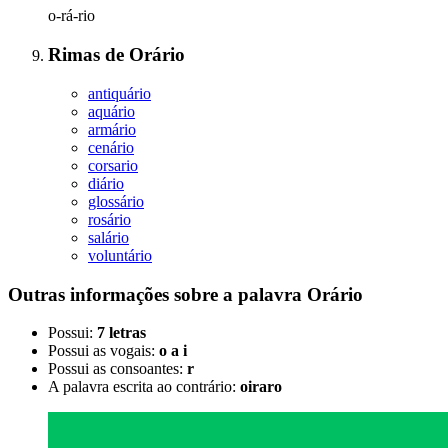
o-rá-rio
Rimas
de
Orário
antiquário
aquário
armário
cenário
corsario
diário
glossário
rosário
salário
voluntário
Outras informações sobre
a palavra
Orário
Possui:
7 letras
Possui as vogais:
o a i
Possui as consoantes:
r
A palavra escrita ao contrário:
oiraro