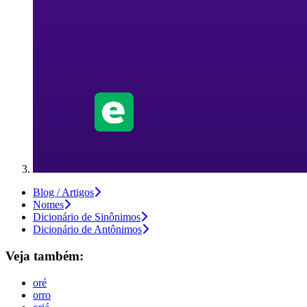
Blog / Artigos
Nomes
Dicionário de Sinônimos
Dicionário de Antônimos
Veja também:
oré
orro