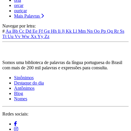
oriá
orçar
ouriçar
Mais Palavras
Navegar por letra:
#
Aa
Bb
Cc
Dd
Ee
Ff
Gg
Hh
Ii
Jj
Kk
Ll
Mm
Nn
Oo
Pp
Qq
Rr
Ss
Tt
Uu
Vv
Ww
Xx
Yy
Zz
Somos uma biblioteca de palavras da língua portuguesa do Brasil
com mais de 200 mil palavras e expressões para consulta.
Sinônimos
Destaque do dia
Antônimos
Blog
Nomes
Redes sociais: