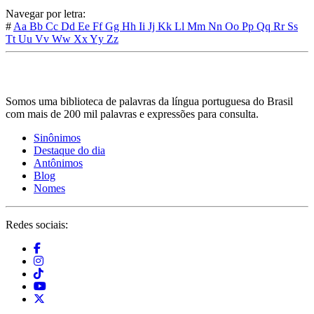
Navegar por letra:
#
Aa
Bb
Cc
Dd
Ee
Ff
Gg
Hh
Ii
Jj
Kk
Ll
Mm
Nn
Oo
Pp
Qq
Rr
Ss
Tt
Uu
Vv
Ww
Xx
Yy
Zz
Somos uma biblioteca de palavras da língua portuguesa do Brasil
com mais de 200 mil palavras e expressões para consulta.
Sinônimos
Destaque do dia
Antônimos
Blog
Nomes
Redes sociais: